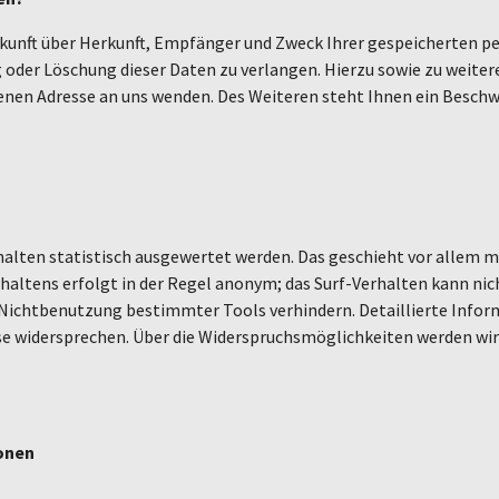
uskunft über Herkunft, Empfänger und Zweck Ihrer gespeicherten 
g oder Löschung dieser Daten zu verlangen. Hierzu sowie zu wei
enen Adresse an uns wenden. Des Weiteren steht Ihnen ein Beschw
halten statistisch ausgewertet werden. Das geschieht vor allem 
altens erfolgt in der Regel anonym; das Surf-Verhalten kann nic
e Nichtbenutzung bestimmter Tools verhindern. Detaillierte Infor
se widersprechen. Über die Widerspruchsmöglichkeiten werden wir 
ionen