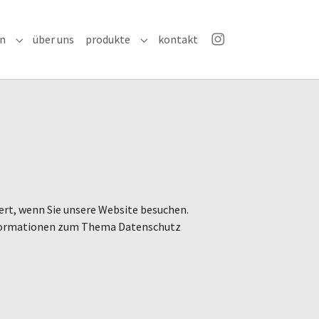
en
über uns
produkte
kontakt
Submenu for "leistungen"
Submenu for "produkte"
Instagram
rt, wenn Sie unsere Website besuchen.
 Informationen zum Thema Datenschutz